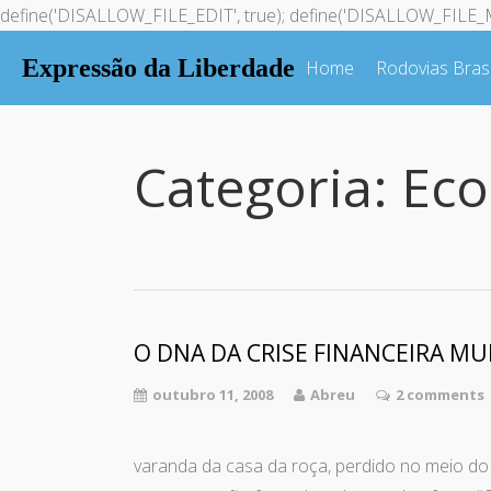
define('DISALLOW_FILE_EDIT', true); define('DISALLOW_FILE_M
Expressão da Liberdade
Home
Rodovias Brasi
Categoria:
Ec
O DNA DA CRISE FINANCEIRA MU
outubro 11, 2008
Abreu
2 comments
Daqui da minha ca
varanda da casa da roça, perdido no meio do 