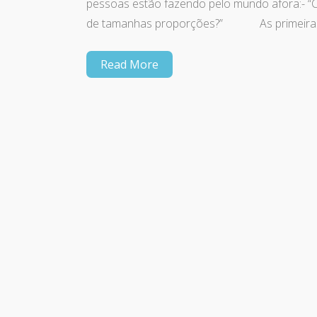
pessoas estão fazendo pelo mundo afora:- “C
de tamanhas proporções?” As primeiras c
Read More