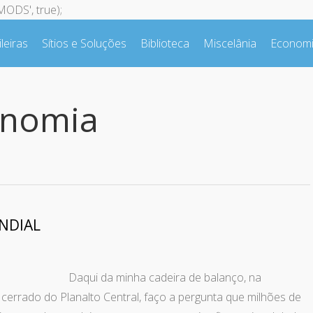
ODS', true);
leiras
Sítios e Soluções
Biblioteca
Miscelânia
Econom
onomia
NDIAL
deira de balanço, na
cerrado do Planalto Central, faço a pergunta que milhões de